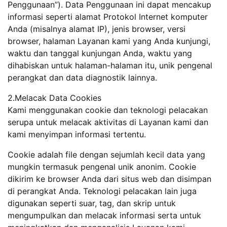
Penggunaan”). Data Penggunaan ini dapat mencakup
informasi seperti alamat Protokol Internet komputer
Anda (misalnya alamat IP), jenis browser, versi
browser, halaman Layanan kami yang Anda kunjungi,
waktu dan tanggal kunjungan Anda, waktu yang
dihabiskan untuk halaman-halaman itu, unik pengenal
perangkat dan data diagnostik lainnya.
2.Melacak Data Cookies
Kami menggunakan cookie dan teknologi pelacakan
serupa untuk melacak aktivitas di Layanan kami dan
kami menyimpan informasi tertentu.
Cookie adalah file dengan sejumlah kecil data yang
mungkin termasuk pengenal unik anonim. Cookie
dikirim ke browser Anda dari situs web dan disimpan
di perangkat Anda. Teknologi pelacakan lain juga
digunakan seperti suar, tag, dan skrip untuk
mengumpulkan dan melacak informasi serta untuk