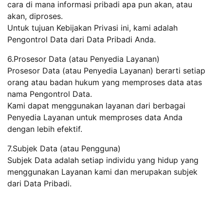
cara di mana informasi pribadi apa pun akan, atau
akan, diproses.
Untuk tujuan Kebijakan Privasi ini, kami adalah
Pengontrol Data dari Data Pribadi Anda.
6.Prosesor Data (atau Penyedia Layanan)
Prosesor Data (atau Penyedia Layanan) berarti setiap
orang atau badan hukum yang memproses data atas
nama Pengontrol Data.
Kami dapat menggunakan layanan dari berbagai
Penyedia Layanan untuk memproses data Anda
dengan lebih efektif.
7.Subjek Data (atau Pengguna)
Subjek Data adalah setiap individu yang hidup yang
menggunakan Layanan kami dan merupakan subjek
dari Data Pribadi.