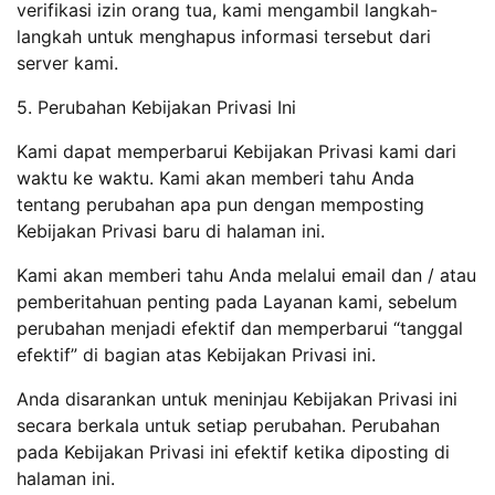
verifikasi izin orang tua, kami mengambil langkah-
langkah untuk menghapus informasi tersebut dari
server kami.
5. Perubahan Kebijakan Privasi Ini
Kami dapat memperbarui Kebijakan Privasi kami dari
waktu ke waktu. Kami akan memberi tahu Anda
tentang perubahan apa pun dengan memposting
Kebijakan Privasi baru di halaman ini.
Kami akan memberi tahu Anda melalui email dan / atau
pemberitahuan penting pada Layanan kami, sebelum
perubahan menjadi efektif dan memperbarui “tanggal
efektif” di bagian atas Kebijakan Privasi ini.
Anda disarankan untuk meninjau Kebijakan Privasi ini
secara berkala untuk setiap perubahan. Perubahan
pada Kebijakan Privasi ini efektif ketika diposting di
halaman ini.