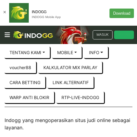
×
INDOGG
Download
INDOGG Mobile App
MASUK
DAFTAR
TENTANG KAMI
MOBILE
INFO
voucher88
KALKULATOR MIX PARLAY
CARA BETTING
LINK ALTERNATIF
WARP ANTI BLOKIR
RTP-LIVE-INDOGG
Indogg yang mengoperasikan situs judi online sebagai
layanan.