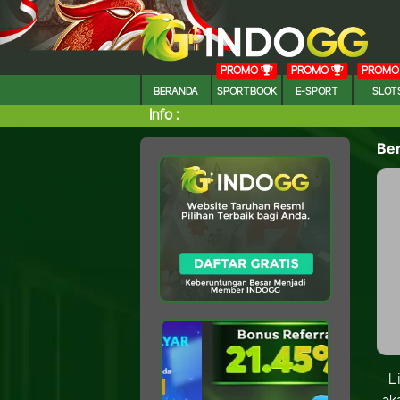
PROMO
PROMO
PROMO
PROM
BERANDA
SPORTBOOK
E-SPORT
SLOT
Info :
INDOGG menghadirkan sis
Be
L