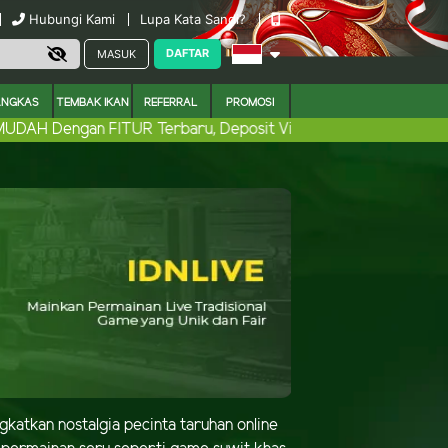
Hubungi Kami
Lupa Kata Sandi?
DAFTAR
ANGKAS
TEMBAK IKAN
REFERRAL
PROMOSI
it Via : - VIRTUAL ACCOUNT - E-WALLET - QRIS (SCAN BARCODE
atkan nostalgia pecinta taruhan online