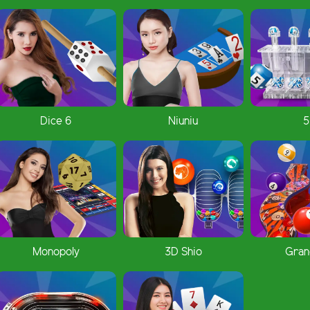
Dice 6
Niuniu
Monopoly
3D Shio
Gran