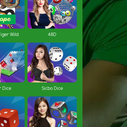
iger Wild
48D
r Dice
Sicbo Dice