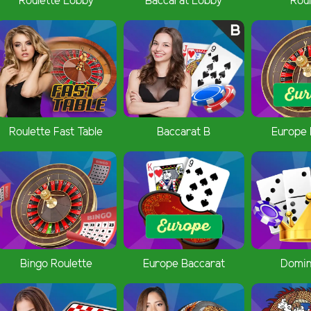
Roulette Lobby
Baccarat Lobby
Rou
Roulette Fast Table
Baccarat B
Europe 
Bingo Roulette
Europe Baccarat
Domin